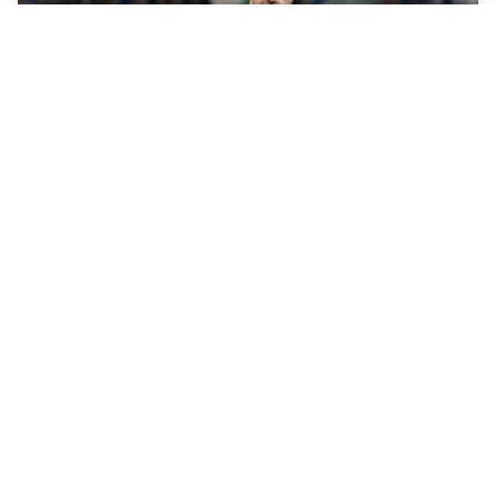
MERCATO INTER
Dimarco verso il rinnovo fino al 2030, ma si complica
Romero
CALCIOMERCATO
Cagliari, il caso Esposito continua. Intanto arriva
Maldini
CALCIOMERCATO
Napoli, il solito Lukaku: non si presenta in ritiro, è
rottura