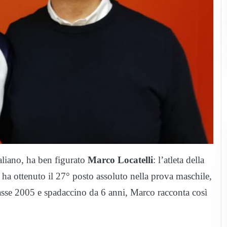
aliano, ha ben figurato
Marco Locatelli
: l’atleta della
 ottenuto il 27° posto assoluto nella prova maschile,
asse 2005 e spadaccino da 6 anni, Marco racconta così