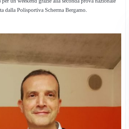
a) per un weekend grazie alla seconda prova nazionale
zata dalla Polisportiva Scherma Bergamo.