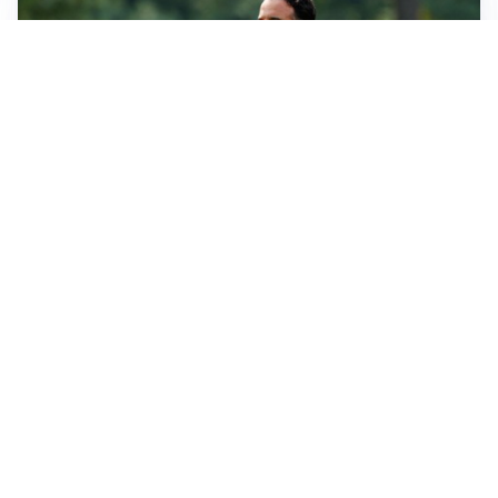
LE PAROLE
Milan, Amorim: “Sapevamo delle difficoltà, faremo
delle scelte”
LE PAROLE
Juventus, Spalletti soddisfatto: “I nuovi? Li ho visti
molto bene”
AMICHEVOLI
Il Milan crolla contro il Chelsea: 3-0 e prima sconfitta
per Amorim