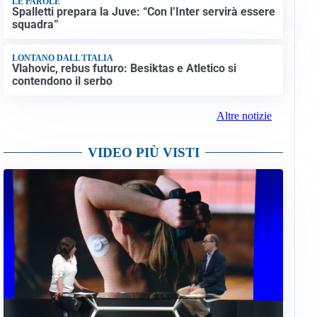
LE PAROLE
Spalletti prepara la Juve: “Con l’Inter servirà essere
squadra”
LONTANO DALL'ITALIA
Vlahovic, rebus futuro: Besiktas e Atletico si
contendono il serbo
Altre notizie
VIDEO PIÙ VISTI