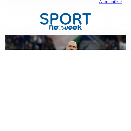
Altre notizie
AMICHEVOLI
All’Inter il primo derby d’Italia: Juventus k.o. 2-1