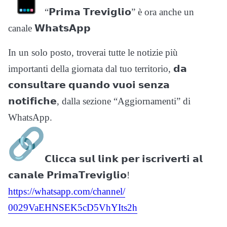
“𝗣𝗿𝗶𝗺𝗮 𝗧𝗿𝗲𝘃𝗶𝗴𝗹𝗶𝗼” è ora anche un
canale 𝗪𝗵𝗮𝘁𝘀𝗔𝗽𝗽
In un solo posto, troverai tutte le notizie più
importanti della giornata dal tuo territorio, 𝗱𝗮
𝗰𝗼𝗻𝘀𝘂𝗹𝘁𝗮𝗿𝗲 𝗾𝘂𝗮𝗻𝗱𝗼 𝘃𝘂𝗼𝗶 𝘀𝗲𝗻𝘇𝗮
𝗻𝗼𝘁𝗶𝗳𝗶𝗰𝗵𝗲, dalla sezione “Aggiornamenti” di
WhatsApp.
𝗖𝗹𝗶𝗰𝗰𝗮 𝘀𝘂𝗹 𝗹𝗶𝗻𝗸 𝗽𝗲𝗿 𝗶𝘀𝗰𝗿𝗶𝘃𝗲𝗿𝘁𝗶 𝗮𝗹
𝗰𝗮𝗻𝗮𝗹𝗲 𝗣𝗿𝗶𝗺𝗮𝗧𝗿𝗲𝘃𝗶𝗴𝗹𝗶𝗼!
https://whatsapp.com/channel/
0029VaEHNSEK5cD5VhYIts2h