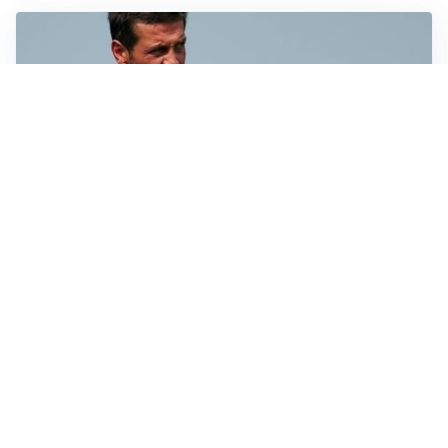
AMICHEVOLI
Juventus-Inter, antipasto di Serie A: le probabili
formazioni
IL NOME NUOVO
Napoli, Musso resta un’opzione per la porta
TITOLARE IN CAMPIONATO
Inter, tocca a Pio Esposito: Chivu gli affida l’attacco