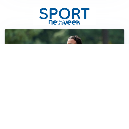
LE PAROLE
Milan, Amorim: “Sapevamo delle difficoltà, faremo
delle scelte”