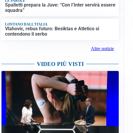
LE PAROLE
Spalletti prepara la Juve: “Con l’Inter servirà essere
squadra”
LONTANO DALL'ITALIA
Vlahovic, rebus futuro: Besiktas e Atletico si
contendono il serbo
Altre notizie
VIDEO PIÙ VISTI