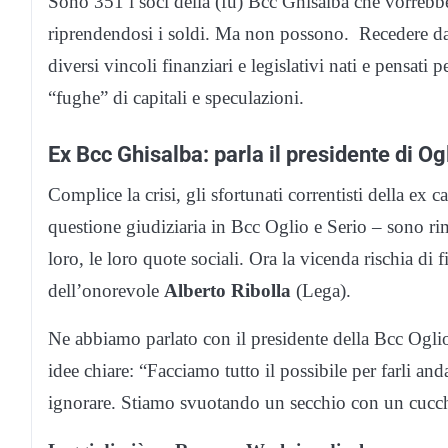
Sono 351 i soci della (fu) Bcc Ghisalba che vorrebbe
riprendendosi i soldi. Ma non possono. Recedere da un
diversi vincoli finanziari e legislativi nati e pensati
“fughe” di capitali e speculazioni.
Ex Bcc Ghisalba: parla il presidente di Og
Complice la crisi, gli sfortunati correntisti della ex
questione giudiziaria in Bcc Oglio e Serio – sono rim
loro, le loro quote sociali. Ora la vicenda rischia di
dell’onorevole
Alberto Ribolla
(Lega).
Ne abbiamo parlato con il presidente della Bcc Ogli
idee chiare: “Facciamo tutto il possibile per farli a
ignorare. Stiamo svuotando un secchio con un cuc