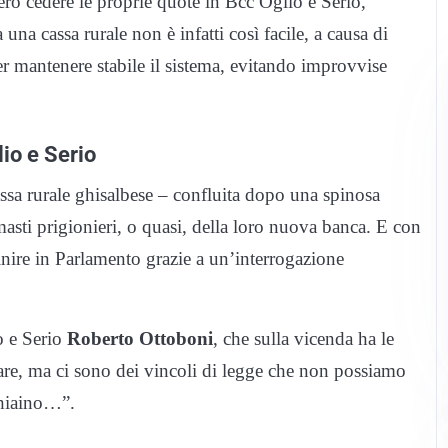
ro cedere le proprie quote in Bcc Oglio e Serio,
a cassa rurale non è infatti così facile, a causa di
 per mantenere stabile il sistema, evitando improvvise
lio e Serio
 cassa rurale ghisalbese – confluita dopo una spinosa
asti prigionieri, o quasi, della loro nuova banca. E con
 finire in Parlamento grazie a un’interrogazione
o e Serio
Roberto Ottoboni
, che sulla vicenda ha le
ndare, ma ci sono dei vincoli di legge che non possiamo
chiaino…”.