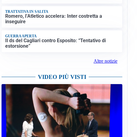
TRATTATIVA IN SALITA
Romero, l’Atletico accelera: Inter costretta a
inseguire
GUERRA APERTA
Il ds del Cagliari contro Esposito: “Tentativo di
estorsione”
Altre notizie
VIDEO PIÙ VISTI