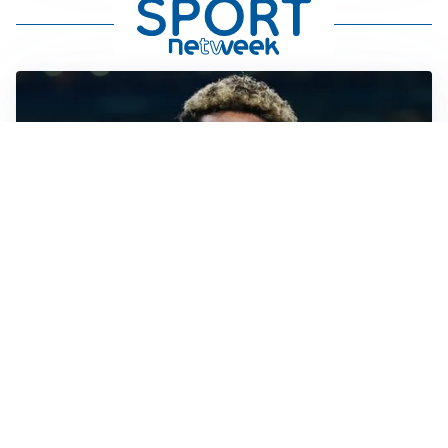
MERCATO JUVE
La Juventus vuole Suzuki, ma il Psg è avanti
CALCIOMERCATO
Inter, Frattesi blocca il mercato nerazzurro: la