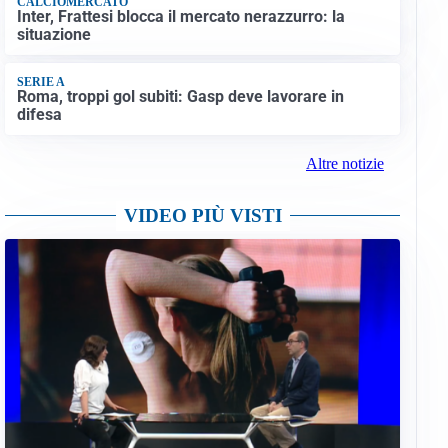
CALCIOMERCATO
Inter, Frattesi blocca il mercato nerazzurro: la
situazione
SERIE A
Roma, troppi gol subiti: Gasp deve lavorare in
difesa
Altre notizie
VIDEO PIÙ VISTI