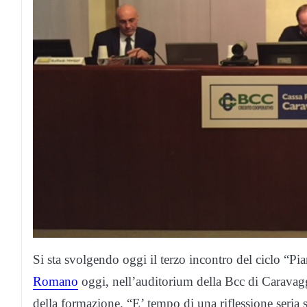
Si sta svolgendo oggi il terzo incontro del ciclo “P
Romano
oggi, nell’auditorium della Bcc di Caravaggi
della formazione. “E’ tempo di una riflessione seria