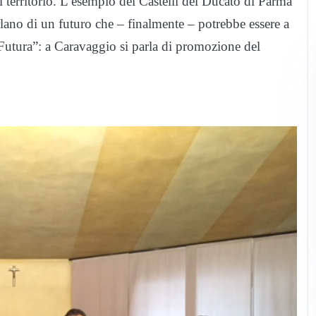
el territorio. L’esempio dei Castelli del Ducato di Parma
rlano di un futuro che – finalmente – potrebbe essere a
utura”: a Caravaggio si parla di promozione del