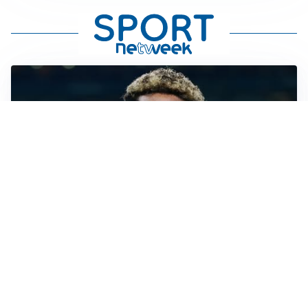
MERCATO JUVE
La Juventus vuole Suzuki, ma il Psg è avanti