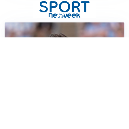
IL NOME NUOVO
Napoli, Musso resta un’opzione per la porta
TITOLARE IN CAMPIONATO
Inter, tocca a Pio Esposito: Chivu gli affida l’attacco