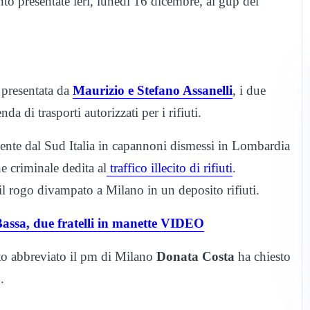
ento presentate ieri, lunedì 16 dicembre, al gup del
i presentata da
Maurizio e Stefano Assanelli
, i due
nda di trasporti autorizzati per i rifiuti.
ente dal Sud Italia in capannoni dismessi in Lombardia
e criminale dedita al
traffico illecito di rifiuti
.
 il rogo divampato a Milano in un deposito rifiuti.
Bassa, due fratelli in manette VIDEO
ito abbreviato il pm di Milano
Donata Costa
ha chiesto
.