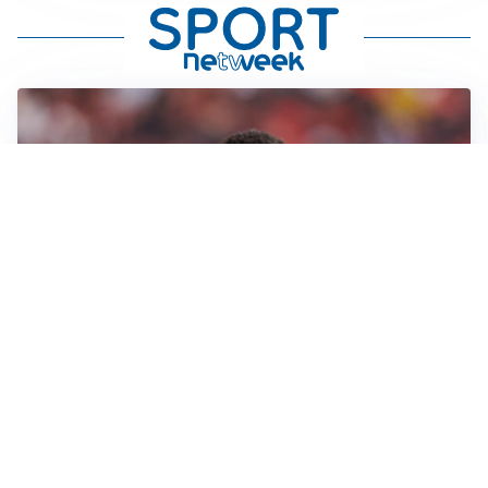
AFFARE IN CHIUSURA
Barcellona, colpo Rodri: battuto il Real Madrid
MOTIVATO
Douglas Luiz dice no all’Everton e punta sulla