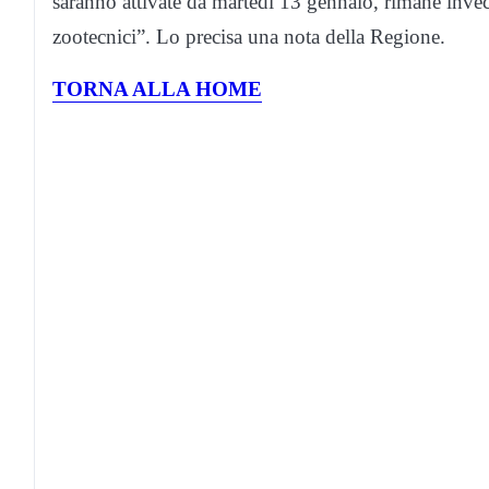
saranno attivate da martedì 13 gennaio, rimane invec
zootecnici”. Lo precisa una nota della Regione.
TORNA ALLA HOME