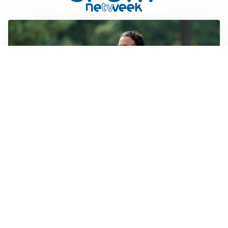
LE PAROLE
Milan, Amorim: “Sapevamo delle difficoltà, faremo
delle scelte”
LE PAROLE
Juventus, Spalletti soddisfatto: “I nuovi? Li ho visti
molto bene”