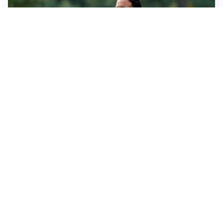
LE PAROLE
Milan, Amorim: “Sapevamo delle difficoltà, faremo
delle scelte”
LE PAROLE
Juventus, Spalletti soddisfatto: “I nuovi? Li ho visti
molto bene”
AMICHEVOLI
Il Milan crolla contro il Chelsea: 3-0 e prima sconfitta
per Amorim