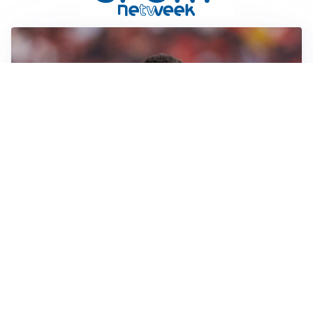
AFFARE IN CHIUSURA
Barcellona, colpo Rodri: battuto il Real Madrid
MOTIVATO
Douglas Luiz dice no all’Everton e punta sulla
Juventus