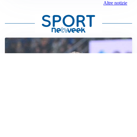
Altre notizie
CALCIOMERCATO
Inter, Frattesi blocca il mercato nerazzurro: la
situazione