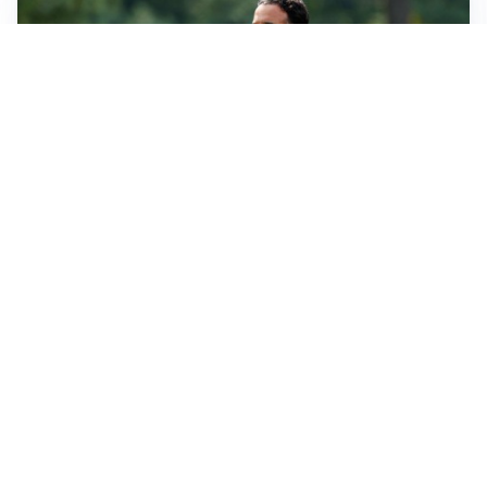
LE PAROLE
Milan, Amorim: “Sapevamo delle difficoltà, faremo
delle scelte”
LE PAROLE
Juventus, Spalletti soddisfatto: “I nuovi? Li ho visti
molto bene”
AMICHEVOLI
Il Milan crolla contro il Chelsea: 3-0 e prima sconfitta
per Amorim