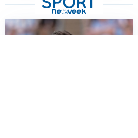
IL NOME NUOVO
Napoli, Musso resta un’opzione per la porta
TITOLARE IN CAMPIONATO
Inter, tocca a Pio Esposito: Chivu gli affida l’attacco