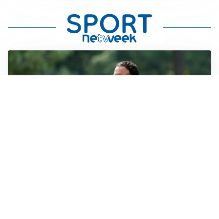
LE PAROLE
Milan, Amorim: “Sapevamo delle difficoltà, faremo
delle scelte”