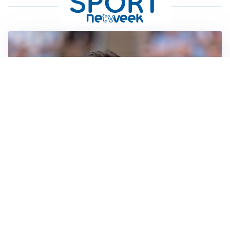
IL NOME NUOVO
Napoli, Musso resta un’opzione per la porta
TITOLARE IN CAMPIONATO
Inter, tocca a Pio Esposito: Chivu gli affida l’attacco