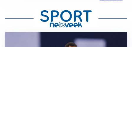
CALCIOMERCATO
Milan, ufficiale la risoluzione di Bennacer: il
comunicato