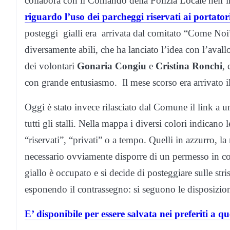
collabora con il Comando della Polizia Locale nell’i
riguardo l’uso dei parcheggi riservati ai portato
posteggi gialli era arrivata dal comitato “Come Noi”,
diversamente abili, che ha lanciato l’idea con l’avall
dei volontari
Gonaria Congiu
e
Cristina Ronchi
, 
con grande entusiasmo. Il mese scorso era arrivato i
Oggi è stato invece rilasciato dal Comune il link a
tutti gli stalli. Nella mappa i diversi colori indicano
“riservati”, “privati” o a tempo. Quelli in azzurro, l
necessario ovviamente disporre di un permesso in cor
giallo è occupato e si decide di posteggiare sulle stri
esponendo il contrassegno: si seguono le disposizion
E’ disponibile per essere salvata nei preferiti a qu