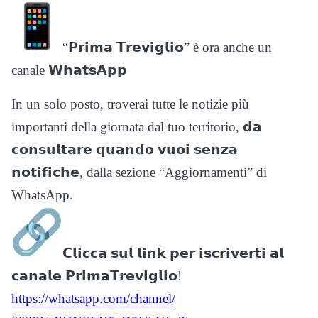
“𝗣𝗿𝗶𝗺𝗮 𝗧𝗿𝗲𝘃𝗶𝗴𝗹𝗶𝗼” è ora anche un
canale 𝗪𝗵𝗮𝘁𝘀𝗔𝗽𝗽
In un solo posto, troverai tutte le notizie più
importanti della giornata dal tuo territorio, 𝗱𝗮
𝗰𝗼𝗻𝘀𝘂𝗹𝘁𝗮𝗿𝗲 𝗾𝘂𝗮𝗻𝗱𝗼 𝘃𝘂𝗼𝗶 𝘀𝗲𝗻𝘇𝗮
𝗻𝗼𝘁𝗶𝗳𝗶𝗰𝗵𝗲, dalla sezione “Aggiornamenti” di
WhatsApp.
𝗖𝗹𝗶𝗰𝗰𝗮 𝘀𝘂𝗹 𝗹𝗶𝗻𝗸 𝗽𝗲𝗿 𝗶𝘀𝗰𝗿𝗶𝘃𝗲𝗿𝘁𝗶 𝗮𝗹
𝗰𝗮𝗻𝗮𝗹𝗲 𝗣𝗿𝗶𝗺𝗮𝗧𝗿𝗲𝘃𝗶𝗴𝗹𝗶𝗼!
https://whatsapp.com/channel/