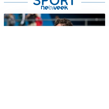
CALCIOMERCATO
Cagliari, il caso Esposito continua. Intanto arriva
Maldini
CALCIOMERCATO