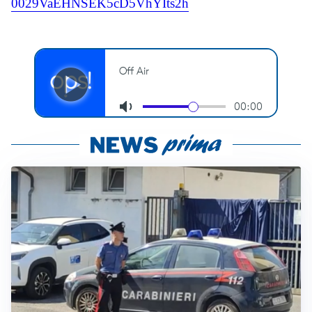
0029VaEHNSEK5cD5VhYIts2h