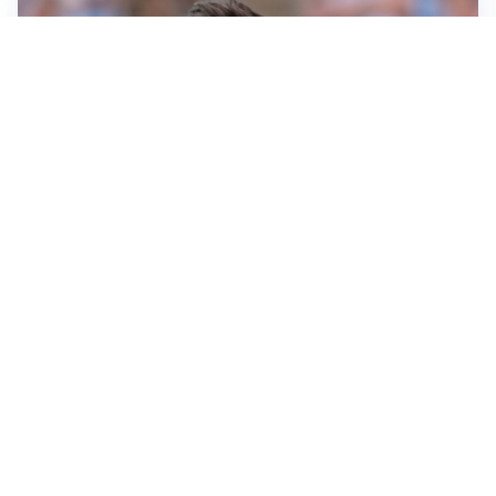
IL NOME NUOVO
Napoli, Musso resta un’opzione per la porta
TITOLARE IN CAMPIONATO
Inter, tocca a Pio Esposito: Chivu gli affida l’attacco
LE PAROLE
Spalletti prepara la Juve: “Con l’Inter servirà essere
squadra”
LONTANO DALL'ITALIA