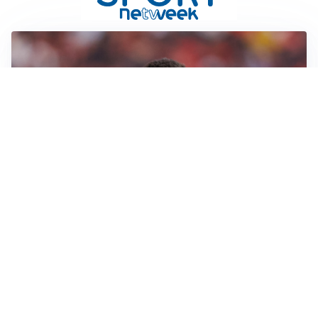
AFFARE IN CHIUSURA
Barcellona, colpo Rodri: battuto il Real Madrid
MOTIVATO
Douglas Luiz dice no all’Everton e punta sulla
Juventus