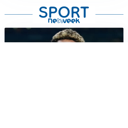
MERCATO JUVE
La Juventus vuole Suzuki, ma il Psg è avanti