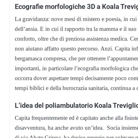
Ecografie morfologiche 3D a Koala Trevig
La gravidanza: nove mesi di mistero e poesia, in cui l
dell’ansia. E in cui il rapporto tra la mamma e il su
conforto, oltre che di preziosa assistenza medica. Cer
non aiutano affatto questo percorso. Anzi. Capita inf
bergamasca compresa, che per ottenere l’appuntament
importanti, in particolare l’ecografia morfologica ch
occorra dover aspettare tempi decisamente poco comp
tempi biblici e della burocrazia sanitaria, continua a 
L’idea del poliambulatorio Koala Trevigli
Capita frequentemente ed è capitato anche alla fisiote
disavventura, ha anche avuto un’idea. Socia insiem
di via Abate Crippa, ha deciso proprio per colmare 