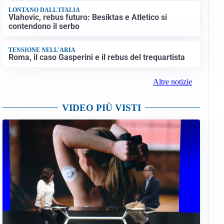
LONTANO DALL'ITALIA
Vlahovic, rebus futuro: Besiktas e Atletico si
contendono il serbo
TENSIONE NELL'ARIA
Roma, il caso Gasperini e il rebus del trequartista
Altre notizie
VIDEO PIÙ VISTI