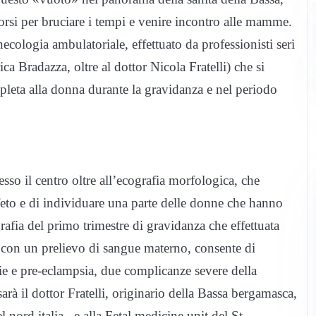
orsi per bruciare i tempi e venire incontro alle mamme.
cologia ambulatoriale, effettuato da professionisti seri
ca Bradazza, oltre al dottor Nicola Fratelli) che si
pleta alla donna durante la gravidanza e nel periodo
esso il centro oltre all’ecografia morfologica, che
feto e di individuare una parte delle donne che hanno
rafia del primo trimestre di gravidanza che effettuata
 con un prelievo di sangue materno, consente di
ie e pre-eclampsia, due complicanze severe della
arà il dottor Fratelli, originario della Bassa bergamasca,
 nord italia, e alla Fetal medicine unit del St.