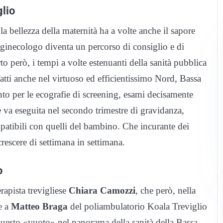
lio
a bellezza della maternità ha a volte anche il sapore
o ginecologo diventa un percorso di consiglio e di
to però, i tempi a volte estenuanti della sanità pubblica
atti anche nel virtuoso ed efficientissimo Nord, Bassa
o per le ecografie di screening, esami decisamente
e va eseguita nel secondo trimestre di gravidanza,
atibili con quelli del bambino. Che incurante dei
crescere di settimana in settimana.
o
rapista trevigliese
Chiara Camozzi
, che però, nella
e a
Matteo Braga
del poliambulatorio Koala Treviglio
questo «vuoto» nel panorama della sanità della Bassa,