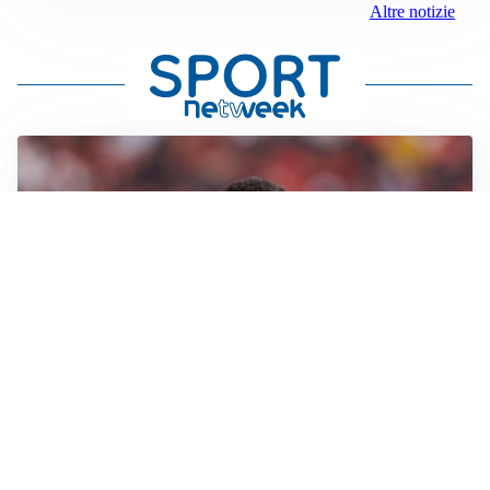
Altre notizie
AFFARE IN CHIUSURA
Barcellona, colpo Rodri: battuto il Real Madrid