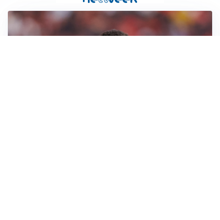
AFFARE IN CHIUSURA
Barcellona, colpo Rodri: battuto il Real Madrid
MOTIVATO
Douglas Luiz dice no all’Everton e punta sulla
Juventus
RIENTRO A RILENTO