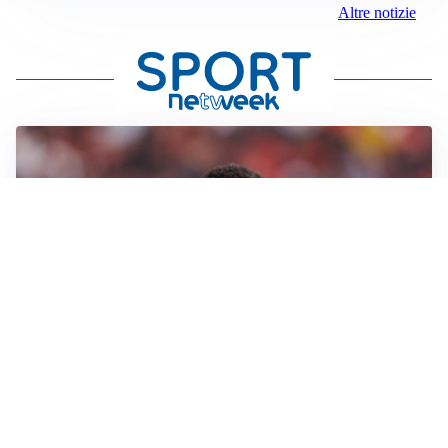
Altre notizie
AFFARE IN CHIUSURA
Barcellona, colpo Rodri: battuto il Real Madrid