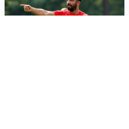
LE PAROLE
Amorim: “Il Milan deve puntare allo scudetto”
LE PAROLE
Bremer giura fedeltà: “Non ho mai chiesto di lasciare
la Juve”
IN DUBBIO
Sinner, ginocchio sotto osservazione: Cincinnati resta
in dubbio
AFFARE IN CHIUSURA