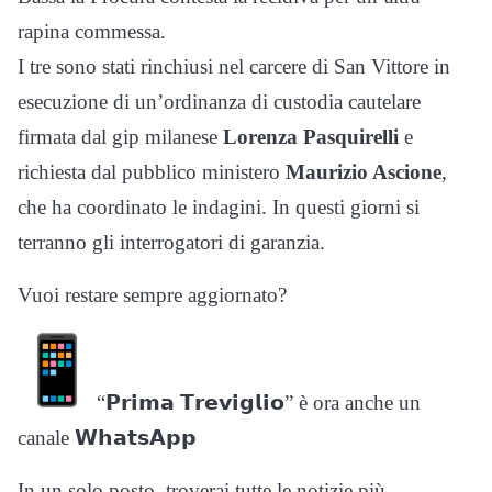
rapina commessa.
I tre sono stati rinchiusi nel carcere di San Vittore in
esecuzione di un’ordinanza di custodia cautelare
firmata dal gip milanese
Lorenza Pasquirelli
e
richiesta dal pubblico ministero
Maurizio Ascione
,
che ha coordinato le indagini. In questi giorni si
terranno gli interrogatori di garanzia.
Vuoi restare sempre aggiornato?
“𝗣𝗿𝗶𝗺𝗮 𝗧𝗿𝗲𝘃𝗶𝗴𝗹𝗶𝗼” è ora anche un
canale 𝗪𝗵𝗮𝘁𝘀𝗔𝗽𝗽
In un solo posto, troverai tutte le notizie più