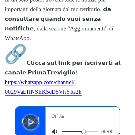
importanti della giornata dal tuo territorio, 𝗱𝗮
𝗰𝗼𝗻𝘀𝘂𝗹𝘁𝗮𝗿𝗲 𝗾𝘂𝗮𝗻𝗱𝗼 𝘃𝘂𝗼𝗶 𝘀𝗲𝗻𝘇𝗮
𝗻𝗼𝘁𝗶𝗳𝗶𝗰𝗵𝗲, dalla sezione “Aggiornamenti” di
WhatsApp.
𝗖𝗹𝗶𝗰𝗰𝗮 𝘀𝘂𝗹 𝗹𝗶𝗻𝗸 𝗽𝗲𝗿 𝗶𝘀𝗰𝗿𝗶𝘃𝗲𝗿𝘁𝗶 𝗮𝗹
𝗰𝗮𝗻𝗮𝗹𝗲 𝗣𝗿𝗶𝗺𝗮𝗧𝗿𝗲𝘃𝗶𝗴𝗹𝗶𝗼!
https://whatsapp.com/channel/
0029VaEHNSEK5cD5VhYIts2h