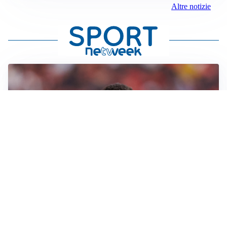
Altre notizie
AFFARE IN CHIUSURA
Barcellona, colpo Rodri: battuto il Real Madrid