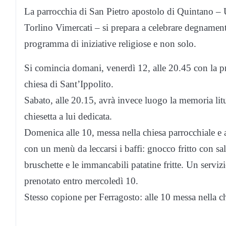
La parrocchia di San Pietro apostolo di Quintano – 
Torlino Vimercati – si prepara a celebrare degnament
programma di iniziative religiose e non solo.
Si comincia domani, venerdì 12, alle 20.45 con la pr
chiesa di Sant’Ippolito.
Sabato, alle 20.15, avrà invece luogo la memoria litu
chiesetta a lui dedicata.
Domenica alle 10, messa nella chiesa parrocchiale e a p
con un menù da leccarsi i baffi: gnocco fritto con sa
bruschette e le immancabili patatine fritte. Un serviz
prenotato entro mercoledì 10.
Stesso copione per Ferragosto: alle 10 messa nella chi