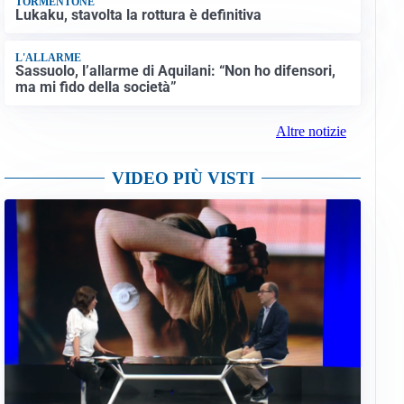
TORMENTONE
Lukaku, stavolta la rottura è definitiva
L'ALLARME
Sassuolo, l’allarme di Aquilani: “Non ho difensori,
ma mi fido della società”
Altre notizie
VIDEO PIÙ VISTI