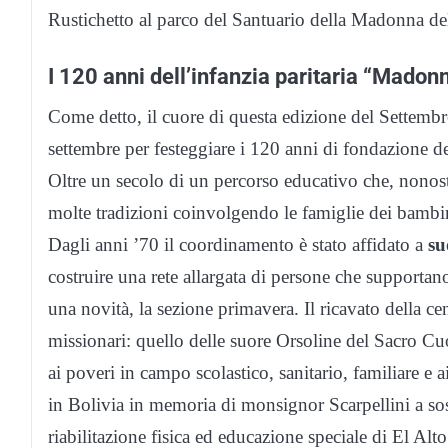
Rustichetto al parco del Santuario della Madonna d
I 120 anni dell’infanzia paritaria “Madon
Come detto, il cuore di questa edizione del Settembre
settembre per festeggiare i 120 anni di fondazione d
Oltre un secolo di un percorso educativo che, non
molte tradizioni coinvolgendo le famiglie dei bambini
Dagli anni ’70 il coordinamento è stato affidato a
su
costruire una rete allargata di persone che supporta
una novità, la sezione primavera. Il ricavato della c
missionari: quello delle suore Orsoline del Sacro Cu
ai poveri in campo scolastico, sanitario, familiare e ai
in Bolivia in memoria di monsignor Scarpellini a sos
riabilitazione fisica ed educazione speciale di El Alto