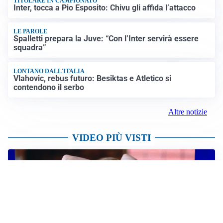
Crisi Ceuta, la Spagna attacca l’Italia: “Revochi i
controlli alle frontiere o prenderemo contromisure”
LUTTO
Francesco Guccini è morto a 86 anni: addio a un
cantautore simbolo della musica italiana
Altre notizie