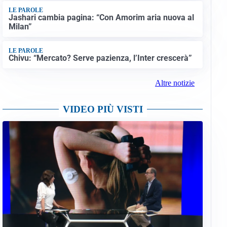
LE PAROLE
Jashari cambia pagina: “Con Amorim aria nuova al
Milan”
LE PAROLE
Chivu: “Mercato? Serve pazienza, l’Inter crescerà”
Altre notizie
VIDEO PIÙ VISTI