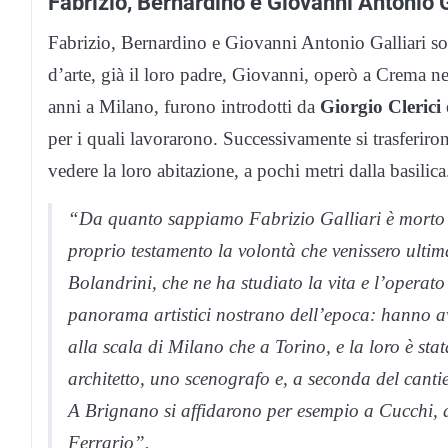
Fabrizio, Bernardino e Giovanni Antonio G
Fabrizio, Bernardino e Giovanni Antonio Galliari sono t
d’arte, già il loro padre, Giovanni, operò a Crema nel
anni a Milano, furono introdotti da
Giorgio Clerici
per i quali lavorarono. Successivamente si trasferiro
vedere la loro abitazione, a pochi metri dalla basilica
“Da quanto sappiamo Fabrizio Galliari è morto pr
proprio testamento la volontà che venissero ultima
Bolandrini, che ne ha studiato la vita e l’operato 
panorama artistici nostrano dell’epoca: hanno a
alla scala di Milano che a Torino, e la loro è sta
architetto, uno scenografo e, a seconda del cantier
A Brignano si affidarono per esempio a Cucchi, a
Ferrario”.