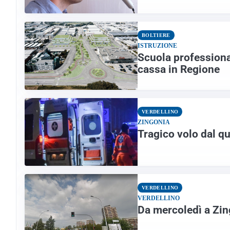
BOLTIERE
ISTRUZIONE
Scuola professional
cassa in Regione
VERDELLINO
ZINGONIA
Tragico volo dal q
VERDELLINO
VERDELLINO
Da mercoledì a Zing