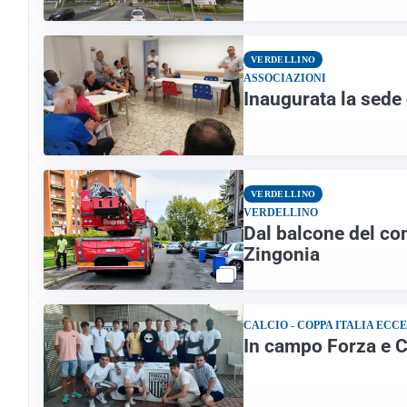
VERDELLINO
ASSOCIAZIONI
Inaugurata la sede 
VERDELLINO
VERDELLINO
Dal balcone del co
Zingonia
CALCIO - COPPA ITALIA ECC
In campo Forza e C