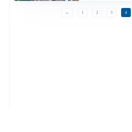
←
1
2
3
4