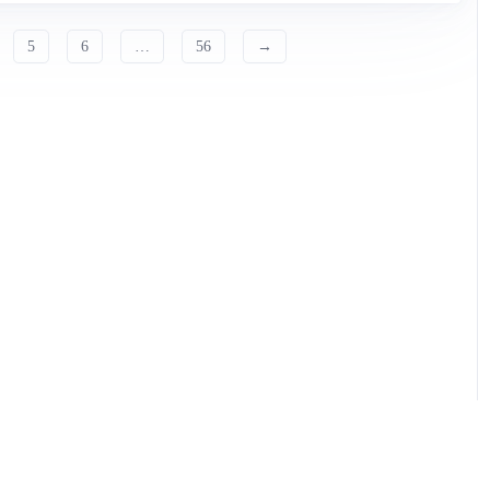
5
6
…
56
→