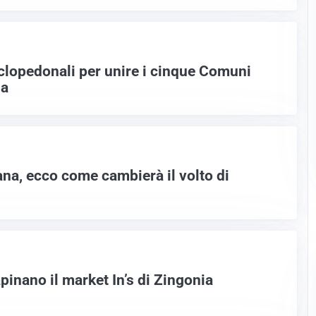
iclopedonali per unire i cinque Comuni
ia
na, ecco come cambierà il volto di
apinano il market In’s di Zingonia