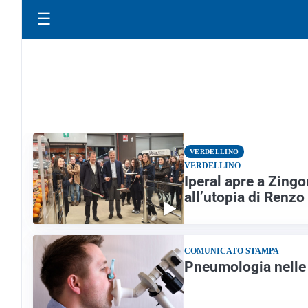
☰
VERDELLINO
VERDELLINO
Iperal apre a Zingo
all’utopia di Renz
COMUNICATO STAMPA
Pneumologia nelle 