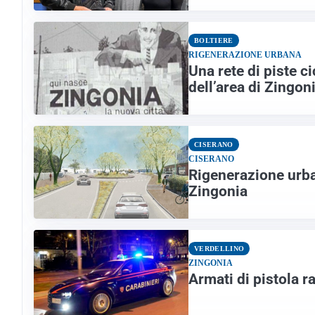
BOLTIERE
RIGENERAZIONE URBANA
Una rete di piste c
dell’area di Zingon
CISERANO
CISERANO
Rigenerazione urba
Zingonia
VERDELLINO
ZINGONIA
Armati di pistola r