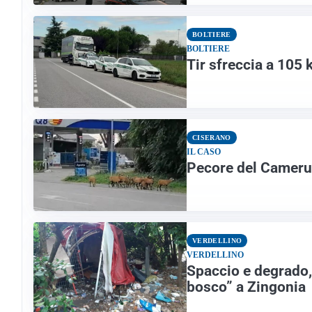
BOLTIERE
BOLTIERE
Tir sfreccia a 105 
CISERANO
IL CASO
Pecore del Camerun
VERDELLINO
VERDELLINO
Spaccio e degrado, 
bosco” a Zingonia