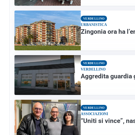
VERDELLINO
URBANISTICA
Zingonia ora ha l’e
VERDELLINO
VERDELLINO
Aggredita guardia 
VERDELLINO
ASSOCIAZIONI
“Uniti si vince”, n