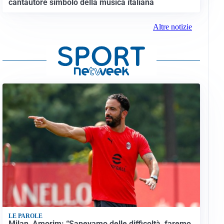
cantautore simbolo della musica italiana
Altre notizie
LE PAROLE
Milan, Amorim: “Sapevamo delle difficoltà, faremo