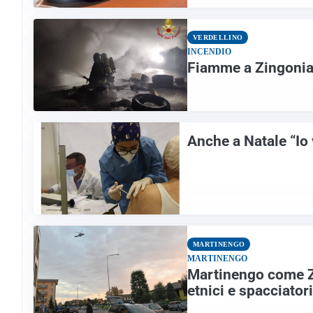
VERDELLINO
INCENDIO
Fiamme a Zingonia:
Anche a Natale “Io
MARTINENGO
MARTINENGO
Martinengo come Zi
etnici e spacciator