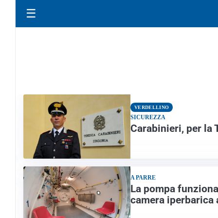
☰
VERDELLINO
SICUREZZA
Carabinieri, per l
A PARRE
La pompa funziona 
camera iperbarica 