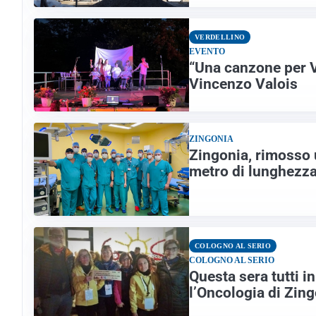
VERDELLINO
EVENTO
“Una canzone per Ve
Vincenzo Valois
ZINGONIA
Zingonia, rimosso 
metro di lunghezz
COLOGNO AL SERIO
COLOGNO AL SERIO
Questa sera tutti 
l’Oncologia di Zin