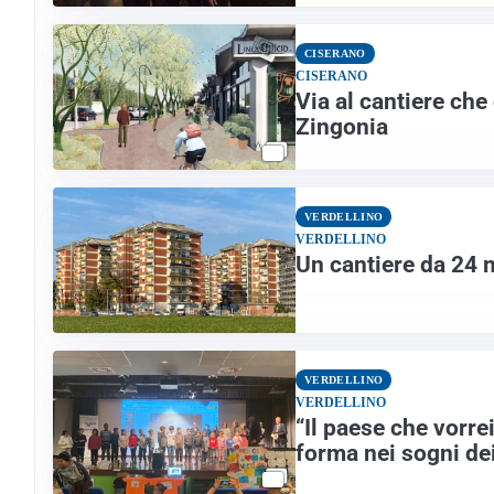
CISERANO
CISERANO
Via al cantiere che
Zingonia
VERDELLINO
VERDELLINO
Un cantiere da 24 m
VERDELLINO
VERDELLINO
“Il paese che vorre
forma nei sogni de