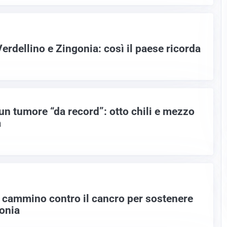
rdellino e Zingonia: così il paese ricorda
un tumore “da record”: otto chili e mezzo
a
in cammino contro il cancro per sostenere
gonia