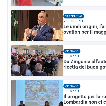
VERDELLINO
VERDELLINO
Le umili origini, l
ovation per il mag
CISERANO
CISERANO
Da Zingonia all’aut
ricetta del buon g
CISERANO
CISERANO
Il progetto per la 
Lombardia non ci 