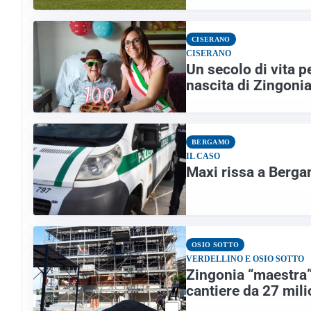
CISERANO
CISERANO
Un secolo di vita p
nascita di Zingoni
BERGAMO
IL CASO
Maxi rissa a Berga
OSIO SOTTO
VERDELLINO E OSIO SOTTO
Zingonia “maestra”
cantiere da 27 mili