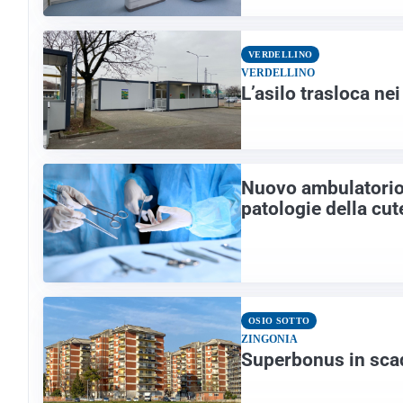
VERDELLINO
VERDELLINO
L’asilo trasloca nei
Nuovo ambulatorio 
patologie della cut
OSIO SOTTO
ZINGONIA
Superbonus in scade