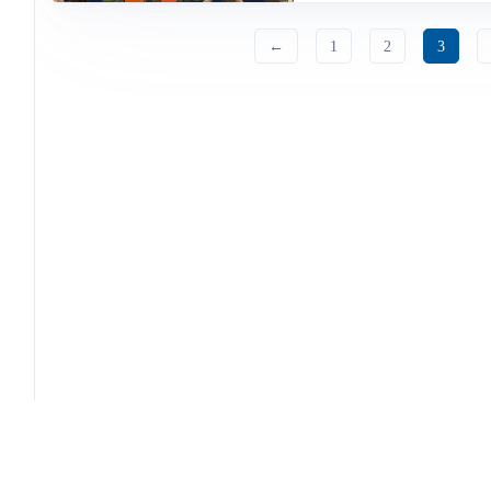
←
1
2
3