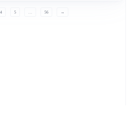
4
5
…
56
→