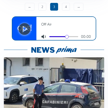
←
2
3
4
→