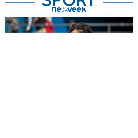
CALCIOMERCATO
Cagliari, il caso Esposito continua. Intanto arriva
Maldini
CALCIOMERCATO